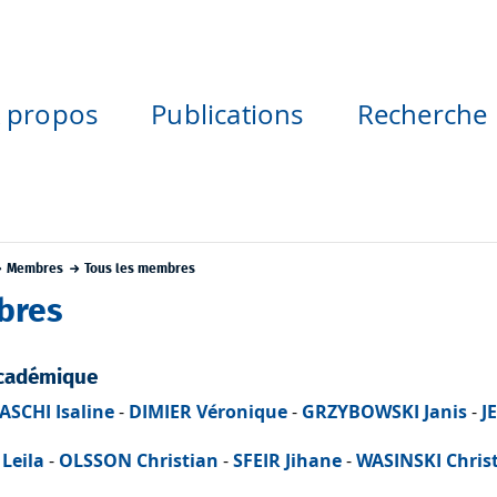
 propos
Publications
Recherche
Membres
Tous les membres
bres
cadémique
SCHI Isaline
-
DIMIER Véronique
-
GRZYBOWSKI Janis
-
J
Leila
-
OLSSON Christian
-
SFEIR Jihane
-
WASINSKI Chris