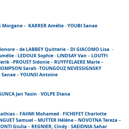
 Morgane
–
KARRER Amélie
-
YOUBI Sanae
éonore
–
de LABBEY Quitterie
–
DI GIACOMO Lisa
-
Amélie
-
LEDOUX Sophie
-
LINDSAY Van
–
LOUTFI
erik
–
PROUST Sidonie
–
RUYFFELAERE Marie
–
HOMPSON Sarah
-
TOUNGOUZ NEVESSIGNSKY
 Sanae
–
YOUNSI Antoine
SUNCA Jan Yasin
-
VOLPE Diana
athias
–
FAHMI Mohamed
-
FICHEFET Charlotte
NGUET Samuel
–
MUTTER Hélène
–
NOVOTNA Tereza
–
ONTI Giulia
–
REGNIER, Cindy
-
SAEIDNIA Sahar