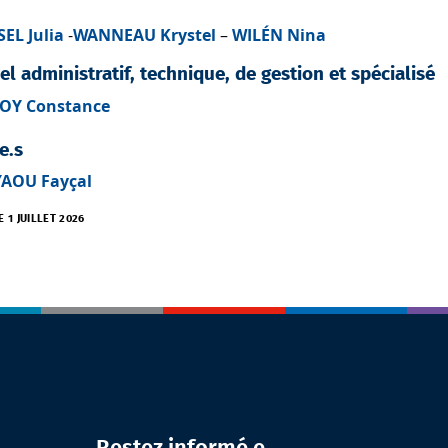
EL Julia
-
WANNEAU Krystel
–
WILÉN Nina
l administratif, technique, de gestion et spécialisé
OY Constance
.e.s
YAOU Fayçal
E 1 JUILLET 2026