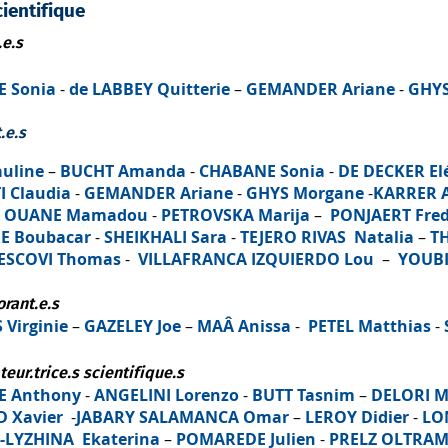
ientifique
.e.s
 Sonia
-
de LABBEY Quitterie
–
GEMANDER Ariane
-
GHYS
.e.s
uline
–
BUCHT Amanda
-
CHABANE Sonia
-
DE DECKER El
I Claudia
-
GEMANDER Ariane
-
GHYS Morgane
-
KARRER 
–
OUANE Mamadou
-
PETROVSKA Marija
– ​​​​​​
PONJAERT Fred
E Boubacar
-
SHEIKHALI Sara
-
TEJERO RIVAS Natalia
–
T
ESCOVI Thomas
-
VILLAFRANCA IZQUIERDO Lou
–
YOUBI
rant.e.s
Virginie
–
GAZELEY Joe
–
MAÂ Anissa
-
PETEL Matthias
-
teur.trice.s scientifique.s
E Anthony
-
ANGELINI Lorenzo
-
BUTT Tasnim
–
DELORI M
D Xavier
-
JABARY SALAMANCA Omar
–
LEROY Didier
-
LO
-LYZHINA Ekaterina
–
POMAREDE
Julien
-
PRELZ OLTRAM