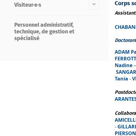
Corps sc
Visiteur·e·s
Assistant
Personnel administratif,
CHABANE
technique, de gestion et
spécialisé
Doctorant
ADAM Pa
FERROTT
Nadine
SANGAR
Tania
-
V
Postdocto
ARANTES 
Collabora
AMICELL
-
GILLAR
PIERSON