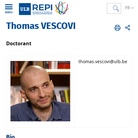
FR
MENU
Thomas VESCOVI
REPI
FR
Membres
Corps scientifique
Doctorant.e.s
Doctorant
thomas.vescovi@ulb.be
Bio