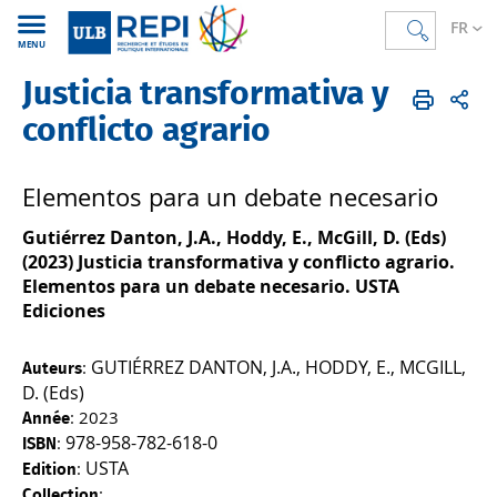
FR
MENU
Justicia transformativa y
REPI
FR
Publications
Direction d'ouvrages
conflicto agrario
Elementos para un debate necesario
Gutiérrez Danton, J.A., Hoddy, E., McGill, D. (Eds)
(2023) Justicia transformativa y conflicto agrario.
Elementos para un debate necesario. USTA
Ediciones
GUTIÉRREZ DANTON, J.A., HODDY, E., MCGILL,
:
Auteurs
D. (Eds)
: 2023
Année
978-958-782-618-0
:
ISBN
USTA
:
Edition
:
Collection