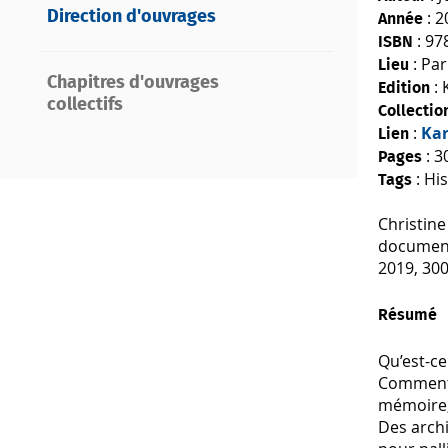
: 2
Direction d'ouvrages
Année
: 97
ISBN
: Par
Lieu
Chapitres d'ouvrages
: 
Edition
collectifs
Collecti
:
Ka
Lien
: 3
Pages
: Hi
Tags
Christine
documenta
2019, 300
Résumé
Qu’est-c
Comment 
mémoire, 
Des archi