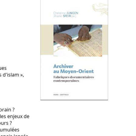
ques
 d'islam »,
orain ?
les enjeux de
ours ?
ccumulées