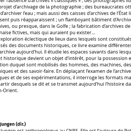
ier l’absence d’archives « classiques » ; des photographes li
projet d’archivage de la photographie ; des bureaucrates o
d’archiver l’eau ; mais aussi des caisses d’archives de l’État 
sent puis réapparaissent ; un flamboyant bâtiment d’Archiv
ives, ou presque, dans le Golfe ; la fabrication d’archives de
banaise fictives, mais qui auraient pu exister…
xploration éclectique de lieux dans lesquels sont constitué
isés des documents historiques, ce livre examine différent
l’archive aujourd’hui. Il étudie les espaces savants dans lesqu
historique devient un objet d’intérêt, pour la possession e
tion duquel sont mobilisés des hommes, des machines, des 
iques et des savoir-faire. En déplaçant l’examen de l’archive
ques et de ses expérimentations, il interroge les formats ma
artir desquels se dit et se transmet aujourd’hui l’histoire d
-Orient.
Jungen (dir.)
 Jungen est anthropologue au CNRS. Elle est l’auteure de Pol