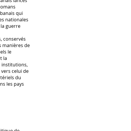
banais lancés
ttomans
libanais qui
es nationales
 la guerre
s, conservés
es manières de
els le
t la
institutions,
 vers celui de
tériels du
ans les pays
itique de