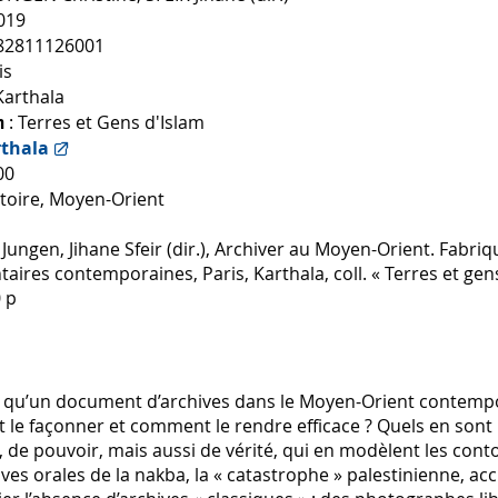
019
82811126001
is
Karthala
: Terres et Gens d'Islam
on
rthala
00
stoire, Moyen-Orient
 Jungen, Jihane Sfeir (dir.), Archiver au Moyen-Orient. Fabri
ires contemporaines, Paris, Karthala, coll. « Terres et gens
 p
e qu’un document d’archives dans le Moyen-Orient contemp
le façonner et comment le rendre efficace ? Quels en sont 
de pouvoir, mais aussi de vérité, qui en modèlent les cont
ves orales de la nakba, la « catastrophe » palestinienne, a