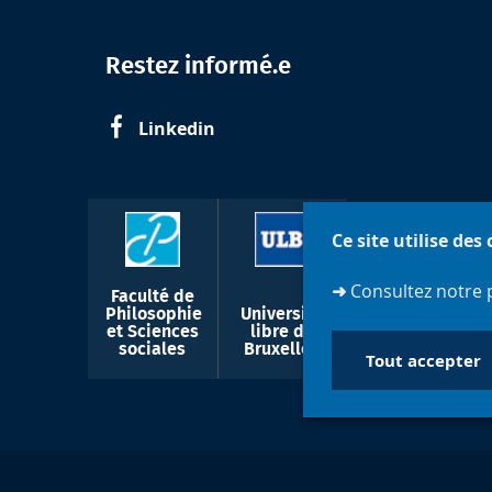
Restez informé.e
Linkedin
Ce site utilise des
➜
Consultez notre 
Faculté de
Philosophie
Université
et Sciences
libre de
sociales
Bruxelles
Tout accepter