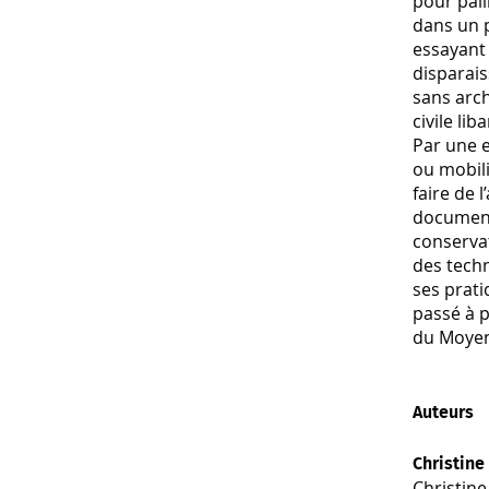
pour pall
dans un 
essayant 
disparais
sans arch
civile li
Par une e
ou mobil
faire de 
document 
conserva
des techn
ses prati
passé à p
du Moyen
Auteurs
Christine 
Christine