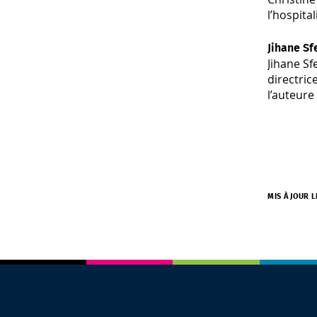
l’hospita
Jihane Sfe
Jihane Sf
directri
l’auteure
MIS À JOUR 