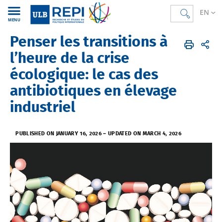
EN
MENU
Penser les transitions à
REPI
EN
News & Events
Events
Archives
l’heure de la crise
écologique: le cas des
antibiotiques en élevage
industriel
PUBLISHED ON JANUARY 16, 2026
–
UPDATED ON MARCH 4, 2026